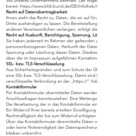
Sitz unseres Unternehmens befindet. Der folgende Link stellt eine
bereit:
https://www.bfdi.bund.de/DE/Infothek/Anschriften_Links/ans
Recht auf Datenübertragbarkeit
Ihnen steht das Recht zu, Daten, die wir auf Grundlage Ihrer Einwill
Dritte aushändigen zu lassen. Die Bereitstellung erfolgt in einem 
anderen Verantwortlichen verlangen, erfolgt dies nur, soweit es tec
Recht auf Auskunft, Berichtigung, Sperrung, Löschung
Sie haben jederzeit im Rahmen der geltenden gesetzlichen Bestim
personenbezogenen Daten, Herkunft der Daten, deren Empfänger u
Sperrung oder Löschung dieser Daten. Diesbezüglich und auch zu
über die im Impressum aufgeführten Kontaktmöglichkeiten an uns
SSL- bzw. TLS-Verschlüsselung
Aus Sicherheitsgründen und zum Schutz der Übertragung vertraulich
eine SSL-bzw. TLS-Verschlüsselung. Damit sind Daten, die Sie über d
verschlüsselte Verbindung an der „https://“ Adresszeile Ihres Brow
Kontaktformular
Per Kontaktformular übermittelte Daten werden einschließlich Ihre
Anschlussfragen bereitzustehen. Eine Weitergabe dieser Daten findet
Die Verarbeitung der in das Kontaktformular eingegebenen Daten erfo
Ein Widerruf Ihrer bereits erteilten Einwilligung ist jederzeit mögli
Rechtmäßigkeit der bis zum Widerruf erfolgten Datenverarbeitungs
Über das Kontaktformular übermittelte Daten verbleiben bei uns, bi
oder keine Notwendigkeit der Datenspeicherung mehr besteht. Zw
bleiben unberührt.