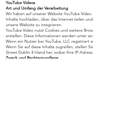
YouTube Videos
Art und Umfang der Verarbeitung
Wir haben auf unserer Website YouTube Video integriert. YouTube 
Inhalte hochladen, über das Internet teilen und detaillierte Statist
unsere Website zu integrieren.
YouTube Video nutzt Cookies und weitere Browser-Technologien um
erstellen. Diese Informationen werden unter anderem genutzt, um di
Wenn ein Nutzer bei YouTube, LLC registriert ist, kann YouTube Vi
Wenn Sie auf diese Inhalte zugreifen, stellen Sie eine Verbindung
Street Dublin 4 Irland her, wobei Ihre IP-Adresse und ggf. Browser
Zweck und Rechtsgrundlage
Die Nutzung des Dienstes erfolgt auf Grundlage Ihrer Einwilligung
Wir beabsichtigen personenbezogenen Daten an Drittländer außerh
In Fällen, in denen kein Angemessenheitsbeschluss der Europäisch
Daten anderweitige geeignete Garantien im Sinne der Art. 44 ff. D
Standardvertragsklauseln der EU-Kommission gemäß Durchführungsbe
Standardvertragsklauseln können Sie unter
https://eur-lex.europ
Zudem holen wir vor einem solchen Drittlandtransfer Ihre Einwilligun
Consent Manager (oder sonstigen Formularen, Registrierungen etc.) 
unbekannte Risiken (z.B. die Datenverarbeitung durch Sicherheits
nicht kennen, auf die wir keinen Einfluss haben und von denen Si
Speicherdauer
Die konkrete Speicherdauer der verarbeiteten Daten ist nicht durc
finden Sie in der Datenschutzerklärung für YouTube Video: