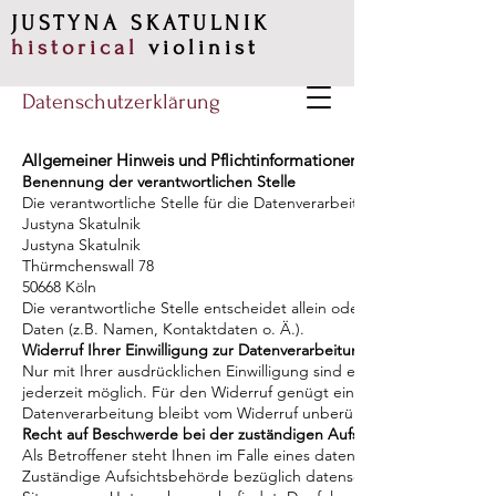
JUSTYNA SKATULNIK
historical
violinist
Datenschutz
erklärung
Allgemeiner Hinweis und Pflichtinformationen
Benennung der verantwortlichen Stelle
Die verantwortliche Stelle für
die Datenverarbeitung auf dieser Websi
Justyna Skatulnik
Justyna Skatulnik
Thürmchenswall 78
50668 Köln
Die verantwortliche Stelle entscheidet allein oder gemeinsam mit
Daten (z.B. Namen, Kontaktdaten o. Ä.).
Widerruf Ihrer Einwilligung zur Datenverarbeitung
Nur mit Ihrer ausdrücklichen Einwilligung sind einige Vorgänge der D
jederzeit möglich. Für den Widerruf genügt eine formlose Mitteilun
Datenverarbeitung bleibt vom Widerruf unberührt.
Recht auf Beschwerde bei der zuständigen Aufsichtsbehörde
Als Betroffener steht Ihnen im Falle eines datenschutzrechtlichen
Zuständige Aufsichtsbehörde bezüglich datenschutzrechtlicher Fra